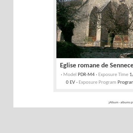
Eglise romane de Sennece
·
Model
PDR-M4 ·
Exposure Time
1/
0 EV ·
Exposure Program
Progra
jAlbum - albums p